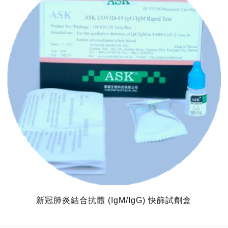
新冠肺炎結合抗體 (IgM/IgG) 快篩試劑盒